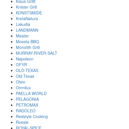
Klaus Grillt
Knister Grill
KONSTSMIDE
KretaNatura
Lakudia
LANDMANN
Meater
Moesta BBQ
Monolith Grill
MURRAY-RIVER-SALT
Napoleon
OFYR
OLD-TEXAS
Old Texas
Oleio
Omnilux
PAELLA WORLD
PELAGONIA
PETROMAX
RADOLEO
Redstyle Cooking
Roesle
ROYAL-SPICE