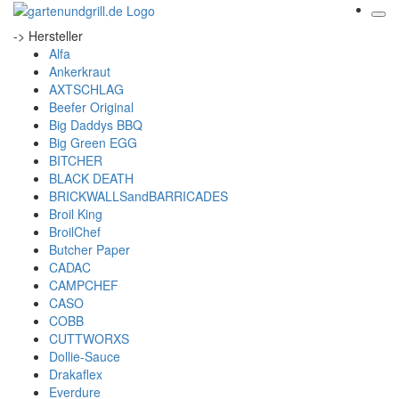
-> Hersteller
Alfa
Ankerkraut
AXTSCHLAG
Beefer Original
Big Daddys BBQ
Big Green EGG
BITCHER
BLACK DEATH
BRICKWALLSandBARRICADES
Broil King
BroilChef
Butcher Paper
CADAC
CAMPCHEF
CASO
COBB
CUTTWORXS
Dollie-Sauce
Drakaflex
Everdure