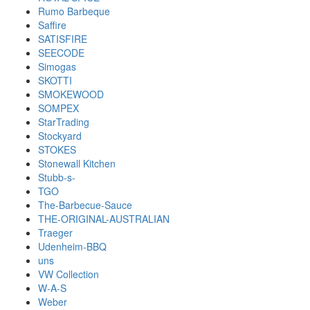
Rumo Barbeque
Saffire
SATISFIRE
SEECODE
Simogas
SKOTTI
SMOKEWOOD
SOMPEX
StarTrading
Stockyard
STOKES
Stonewall Kitchen
Stubb-s-
TGO
The-Barbecue-Sauce
THE-ORIGINAL-AUSTRALIAN
Traeger
Udenheim-BBQ
uns
VW Collection
W-A-S
Weber