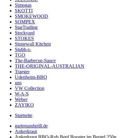
Simogas
SKOTTI
SMOKEWOOD
SOMPEX
StarTrading
Stockyard
STOKES
Stonewall Kitchen
Stubb-s-
TGO
The-Barbecue-Sauce
THE-ORIGINAL-AUSTRALIAN
Traeger
Udenheim-BBQ
uns
VW Collection
W-A-S
Weber
ZAYIKO
Startseite
gartenundgrill.de
Ankerkraut
Ankerkraut BBQ-Rub Beef Booster im Beutel 250g