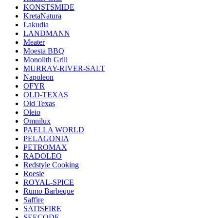
KONSTSMIDE
KretaNatura
Lakudia
LANDMANN
Meater
Moesta BBQ
Monolith Grill
MURRAY-RIVER-SALT
Napoleon
OFYR
OLD-TEXAS
Old Texas
Oleio
Omnilux
PAELLA WORLD
PELAGONIA
PETROMAX
RADOLEO
Redstyle Cooking
Roesle
ROYAL-SPICE
Rumo Barbeque
Saffire
SATISFIRE
SEECODE