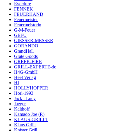
Everdure
FENNEK
FEUERHAND
Feuermeister
Feuermeisterin
G-M-Feuer
GEFU
GIESSER-MESSER
GORANDO
GrandHall
Grate Goods
GREEK-FIRE
GRILL-EXPERTE-de
H4G-GmbH
Heel Verlag
HI
HOLLYHOPPER
Horl-1993
Jack - Lucy
Jaeger
Kalthoff
Kamado Joe (R)
KLAUS-GRILLT
Klaus Grillt
Knister Grill