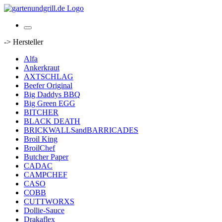
-> Hersteller
Alfa
Ankerkraut
AXTSCHLAG
Beefer Original
Big Daddys BBQ
Big Green EGG
BITCHER
BLACK DEATH
BRICKWALLSandBARRICADES
Broil King
BroilChef
Butcher Paper
CADAC
CAMPCHEF
CASO
COBB
CUTTWORXS
Dollie-Sauce
Drakaflex