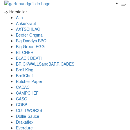
-> Hersteller
Alfa
Ankerkraut
AXTSCHLAG
Beefer Original
Big Daddys BBQ
Big Green EGG
BITCHER
BLACK DEATH
BRICKWALLSandBARRICADES
Broil King
BroilChef
Butcher Paper
CADAC
CAMPCHEF
CASO
COBB
CUTTWORXS
Dollie-Sauce
Drakaflex
Everdure