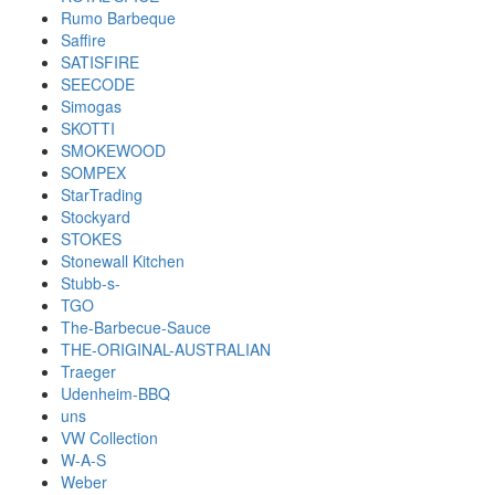
Rumo Barbeque
Saffire
SATISFIRE
SEECODE
Simogas
SKOTTI
SMOKEWOOD
SOMPEX
StarTrading
Stockyard
STOKES
Stonewall Kitchen
Stubb-s-
TGO
The-Barbecue-Sauce
THE-ORIGINAL-AUSTRALIAN
Traeger
Udenheim-BBQ
uns
VW Collection
W-A-S
Weber