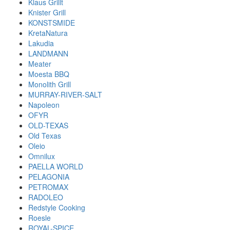
Klaus Grillt
Knister Grill
KONSTSMIDE
KretaNatura
Lakudia
LANDMANN
Meater
Moesta BBQ
Monolith Grill
MURRAY-RIVER-SALT
Napoleon
OFYR
OLD-TEXAS
Old Texas
Oleio
Omnilux
PAELLA WORLD
PELAGONIA
PETROMAX
RADOLEO
Redstyle Cooking
Roesle
ROYAL-SPICE