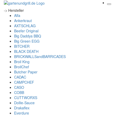
-> Hersteller
Alfa
Ankerkraut
AXTSCHLAG
Beefer Original
Big Daddys BBQ
Big Green EGG
BITCHER
BLACK DEATH
BRICKWALLSandBARRICADES
Broil King
BroilChef
Butcher Paper
CADAC
CAMPCHEF
CASO
COBB
CUTTWORXS
Dollie-Sauce
Drakaflex
Everdure