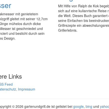
ser
Mit Hilfe von Ralph de Kok bege
sich auf eine kulianrische Reise
akmesser mit genietetem
die Welt. Dieses Buch garantiert
zgriff gleitet mit seiner 12,7cm
seine Einfachen bis beeindruck
Klinge mühelos durch dicke
Grillrezepte ein abwechslungsre
 Messer ist geschmiedet und
Grillerlebnis.
ciert und besticht durch sein
es Design.
ere Links
SS Feed
atenschutz, Impressum
pyright ©
2026 gartenundgrill.de ist gelistet bei
google
,
bing
und
yaho