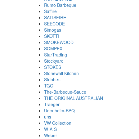
Rumo Barbeque
Saffire
SATISFIRE
SEECODE
Simogas
SKOTTI
SMOKEWOOD
SOMPEX
StarTrading
Stockyard
STOKES
Stonewall Kitchen
Stubb-s-
TGO
The-Barbecue-Sauce
THE-ORIGINAL-AUSTRALIAN
Traeger
Udenheim-BBQ
uns
VW Collection
W-A-S
Weber