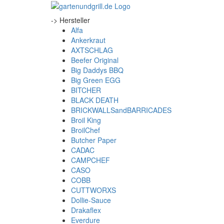
-> Hersteller
Alfa
Ankerkraut
AXTSCHLAG
Beefer Original
Big Daddys BBQ
Big Green EGG
BITCHER
BLACK DEATH
BRICKWALLSandBARRICADES
Broil King
BroilChef
Butcher Paper
CADAC
CAMPCHEF
CASO
COBB
CUTTWORXS
Dollie-Sauce
Drakaflex
Everdure