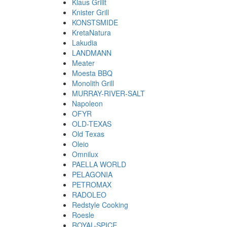
Klaus Grillt
Knister Grill
KONSTSMIDE
KretaNatura
Lakudia
LANDMANN
Meater
Moesta BBQ
Monolith Grill
MURRAY-RIVER-SALT
Napoleon
OFYR
OLD-TEXAS
Old Texas
Oleio
Omnilux
PAELLA WORLD
PELAGONIA
PETROMAX
RADOLEO
Redstyle Cooking
Roesle
ROYAL-SPICE