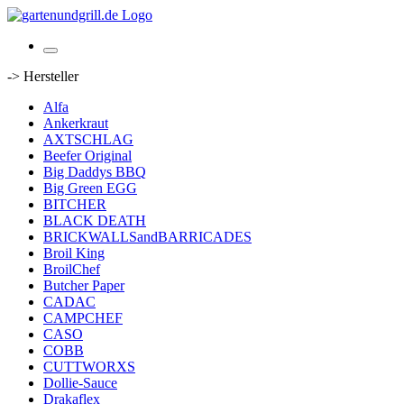
-> Hersteller
Alfa
Ankerkraut
AXTSCHLAG
Beefer Original
Big Daddys BBQ
Big Green EGG
BITCHER
BLACK DEATH
BRICKWALLSandBARRICADES
Broil King
BroilChef
Butcher Paper
CADAC
CAMPCHEF
CASO
COBB
CUTTWORXS
Dollie-Sauce
Drakaflex