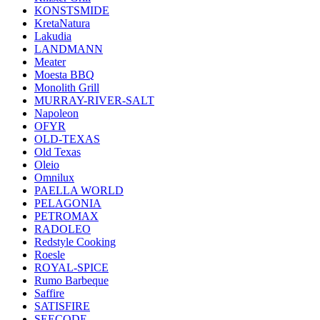
KONSTSMIDE
KretaNatura
Lakudia
LANDMANN
Meater
Moesta BBQ
Monolith Grill
MURRAY-RIVER-SALT
Napoleon
OFYR
OLD-TEXAS
Old Texas
Oleio
Omnilux
PAELLA WORLD
PELAGONIA
PETROMAX
RADOLEO
Redstyle Cooking
Roesle
ROYAL-SPICE
Rumo Barbeque
Saffire
SATISFIRE
SEECODE