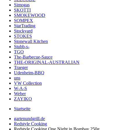
Simogas
SKOTTI
SMOKEWOOD
SOMPEX
StarTrading
Stockyard
STOKES
Stonewall Kitchen
Stubb-s-
TGO
The-Barbecue-Sauce
THE-ORIGINAL-AUSTRALIAN
Traeger
Udenheim-BBQ
uns
VW Collection
W-A-S
Weber
ZAYIKO
Startseite
gartenundgrill.de
Redstyle Cooking
Redstyle Cooking One Night in Bombay 250g