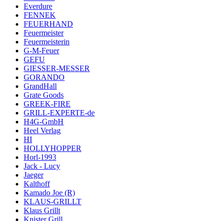
Everdure
FENNEK
FEUERHAND
Feuermeister
Feuermeisterin
G-M-Feuer
GEFU
GIESSER-MESSER
GORANDO
GrandHall
Grate Goods
GREEK-FIRE
GRILL-EXPERTE-de
H4G-GmbH
Heel Verlag
HI
HOLLYHOPPER
Horl-1993
Jack - Lucy
Jaeger
Kalthoff
Kamado Joe (R)
KLAUS-GRILLT
Klaus Grillt
Knister Grill