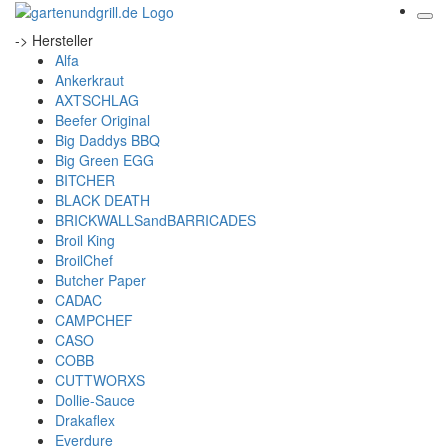
-> Hersteller
Alfa
Ankerkraut
AXTSCHLAG
Beefer Original
Big Daddys BBQ
Big Green EGG
BITCHER
BLACK DEATH
BRICKWALLSandBARRICADES
Broil King
BroilChef
Butcher Paper
CADAC
CAMPCHEF
CASO
COBB
CUTTWORXS
Dollie-Sauce
Drakaflex
Everdure