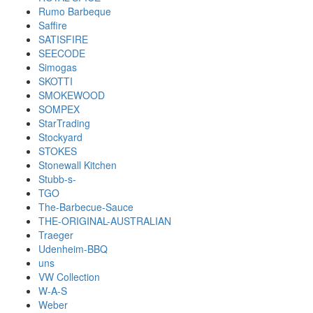
Rumo Barbeque
Saffire
SATISFIRE
SEECODE
Simogas
SKOTTI
SMOKEWOOD
SOMPEX
StarTrading
Stockyard
STOKES
Stonewall Kitchen
Stubb-s-
TGO
The-Barbecue-Sauce
THE-ORIGINAL-AUSTRALIAN
Traeger
Udenheim-BBQ
uns
VW Collection
W-A-S
Weber