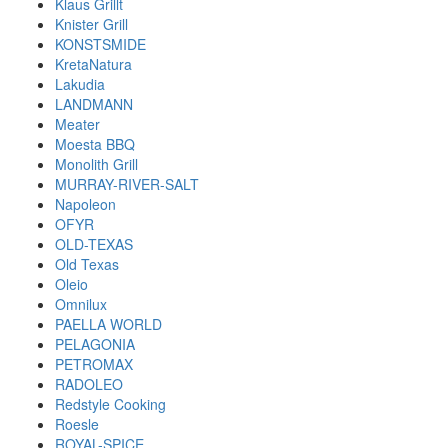
Klaus Grillt
Knister Grill
KONSTSMIDE
KretaNatura
Lakudia
LANDMANN
Meater
Moesta BBQ
Monolith Grill
MURRAY-RIVER-SALT
Napoleon
OFYR
OLD-TEXAS
Old Texas
Oleio
Omnilux
PAELLA WORLD
PELAGONIA
PETROMAX
RADOLEO
Redstyle Cooking
Roesle
ROYAL-SPICE