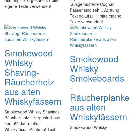
Achtung! Text gekürzt => bitte
ausgemusterte Cognac
eigene Texte verwenden!
Fässer sind seh... Achtung!
Text gekürzt => bitte eigene
Texte verwenden!
Smokewood
Smokewood
Whisky
Whisky
Shaving-
Smokeboards
Räucherholz
-
aus alten
Räucherplanke
Whiskyfässern
aus alten
Smokewood Whisky Shavings
Whiskyfässern
Räucher-holz Hergestellt aus
über 60 Jahre alten
Smokewood Whisky
Whiskyfäss... Achtung! Text