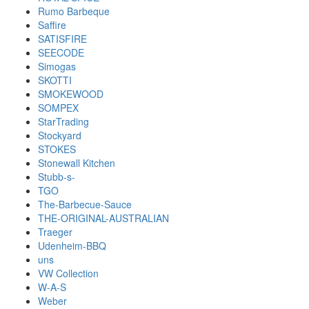
Rumo Barbeque
Saffire
SATISFIRE
SEECODE
Simogas
SKOTTI
SMOKEWOOD
SOMPEX
StarTrading
Stockyard
STOKES
Stonewall Kitchen
Stubb-s-
TGO
The-Barbecue-Sauce
THE-ORIGINAL-AUSTRALIAN
Traeger
Udenheim-BBQ
uns
VW Collection
W-A-S
Weber