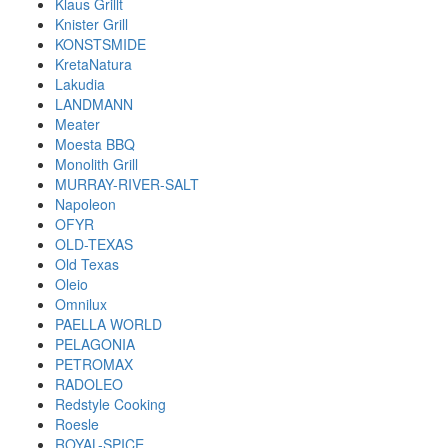
Klaus Grillt
Knister Grill
KONSTSMIDE
KretaNatura
Lakudia
LANDMANN
Meater
Moesta BBQ
Monolith Grill
MURRAY-RIVER-SALT
Napoleon
OFYR
OLD-TEXAS
Old Texas
Oleio
Omnilux
PAELLA WORLD
PELAGONIA
PETROMAX
RADOLEO
Redstyle Cooking
Roesle
ROYAL-SPICE