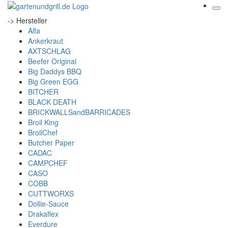
-> Hersteller
Alfa
Ankerkraut
AXTSCHLAG
Beefer Original
Big Daddys BBQ
Big Green EGG
BITCHER
BLACK DEATH
BRICKWALLSandBARRICADES
Broil King
BroilChef
Butcher Paper
CADAC
CAMPCHEF
CASO
COBB
CUTTWORXS
Dollie-Sauce
Drakaflex
Everdure