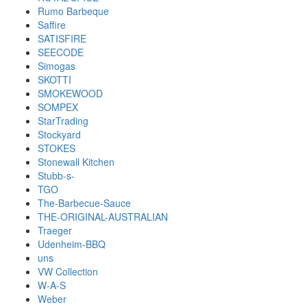
Rumo Barbeque
Saffire
SATISFIRE
SEECODE
Simogas
SKOTTI
SMOKEWOOD
SOMPEX
StarTrading
Stockyard
STOKES
Stonewall Kitchen
Stubb-s-
TGO
The-Barbecue-Sauce
THE-ORIGINAL-AUSTRALIAN
Traeger
Udenheim-BBQ
uns
VW Collection
W-A-S
Weber