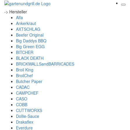
-> Hersteller
Alfa
Ankerkraut
AXTSCHLAG
Beefer Original
Big Daddys BBQ
Big Green EGG
BITCHER
BLACK DEATH
BRICKWALLSandBARRICADES
Broil King
BroilChef
Butcher Paper
CADAC
CAMPCHEF
CASO
COBB
CUTTWORXS
Dollie-Sauce
Drakaflex
Everdure