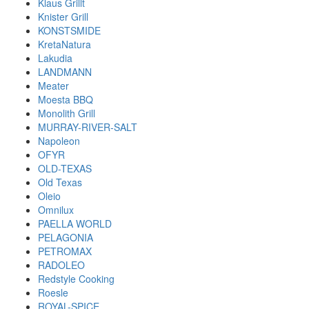
Klaus Grillt
Knister Grill
KONSTSMIDE
KretaNatura
Lakudia
LANDMANN
Meater
Moesta BBQ
Monolith Grill
MURRAY-RIVER-SALT
Napoleon
OFYR
OLD-TEXAS
Old Texas
Oleio
Omnilux
PAELLA WORLD
PELAGONIA
PETROMAX
RADOLEO
Redstyle Cooking
Roesle
ROYAL-SPICE