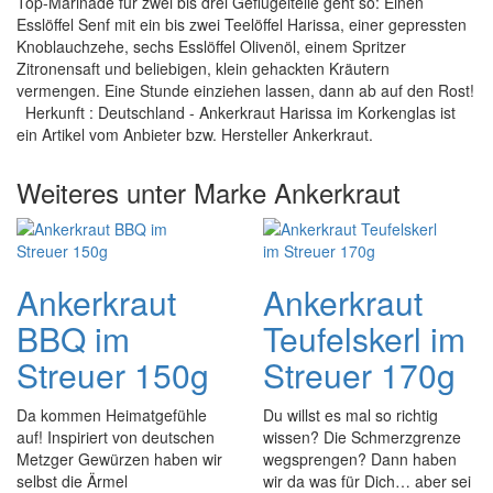
Top-Marinade für zwei bis drei Geflügelteile geht so: Einen
Esslöffel Senf mit ein bis zwei Teelöffel Harissa, einer gepressten
Knoblauchzehe, sechs Esslöffel Olivenöl, einem Spritzer
Zitronensaft und beliebigen, klein gehackten Kräutern
vermengen. Eine Stunde einziehen lassen, dann ab auf den Rost!
Herkunft : Deutschland - Ankerkraut Harissa im Korkenglas ist
ein Artikel vom Anbieter bzw. Hersteller Ankerkraut.
Weiteres unter Marke Ankerkraut
Ankerkraut
Ankerkraut
BBQ im
Teufelskerl im
Streuer 150g
Streuer 170g
Da kommen Heimatgefühle
Du willst es mal so richtig
auf! Inspiriert von deutschen
wissen? Die Schmerzgrenze
Metzger Gewürzen haben wir
wegsprengen? Dann haben
selbst die Ärmel
wir da was für Dich… aber sei