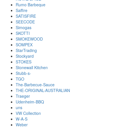
Rumo Barbeque
Saffire
SATISFIRE
SEECODE
Simogas
SKOTTI
SMOKEWOOD
SOMPEX
StarTrading
Stockyard
STOKES
Stonewall Kitchen
Stubb-s-
TGO
The-Barbecue-Sauce
THE-ORIGINAL-AUSTRALIAN
Traeger
Udenheim-BBQ
uns
VW Collection
W-A-S
Weber