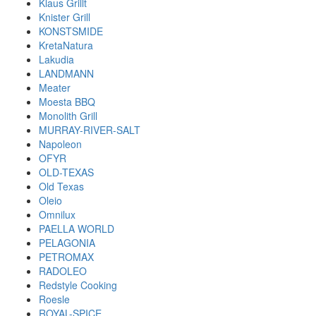
Klaus Grillt
Knister Grill
KONSTSMIDE
KretaNatura
Lakudia
LANDMANN
Meater
Moesta BBQ
Monolith Grill
MURRAY-RIVER-SALT
Napoleon
OFYR
OLD-TEXAS
Old Texas
Oleio
Omnilux
PAELLA WORLD
PELAGONIA
PETROMAX
RADOLEO
Redstyle Cooking
Roesle
ROYAL-SPICE