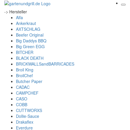
-> Hersteller
Alfa
Ankerkraut
AXTSCHLAG
Beefer Original
Big Daddys BBQ
Big Green EGG
BITCHER
BLACK DEATH
BRICKWALLSandBARRICADES
Broil King
BroilChef
Butcher Paper
CADAC
CAMPCHEF
CASO
COBB
CUTTWORXS
Dollie-Sauce
Drakaflex
Everdure