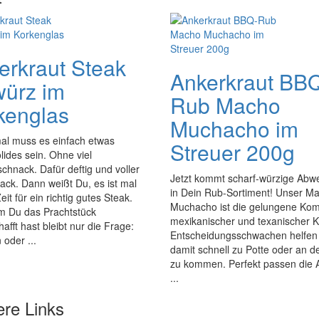
erkraut Steak
Ankerkraut BB
ürz im
Rub Macho
kenglas
Muchacho im
l muss es einfach etwas
Streuer 200g
ides sein. Ohne viel
chnack. Dafür deftig und voller
Jetzt kommt scharf-würzige Abw
ck. Dann weißt Du, es ist mal
in Dein Rub-Sortiment! Unser M
eit für ein richtig gutes Steak.
Muchacho ist die gelungene Kom
 Du das Prachtstück
mexikanischer und texanischer 
afft hast bleibt nur die Frage:
Entscheidungsschwachen helfen 
 oder ...
damit schnell zu Potte oder an d
zu kommen. Perfekt passen die
...
ere Links