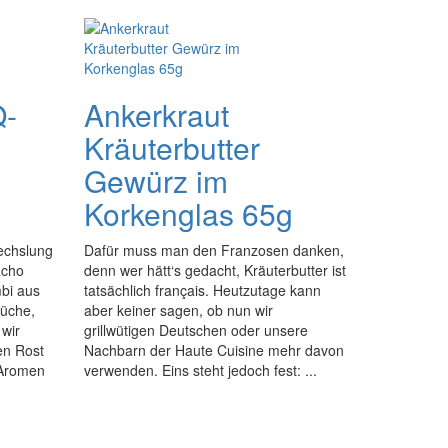
Q-
Ankerkraut
Kräuterbutter
Gewürz im
Korkenglas 65g
echslung
Dafür muss man den Franzosen danken,
acho
denn wer hätt‘s gedacht, Kräuterbutter ist
bi aus
tatsächlich français. Heutzutage kann
Küche,
aber keiner sagen, ob nun wir
wir
grillwütigen Deutschen oder unsere
en Rost
Nachbarn der Haute Cuisine mehr davon
 Aromen
verwenden. Eins steht jedoch fest: ...