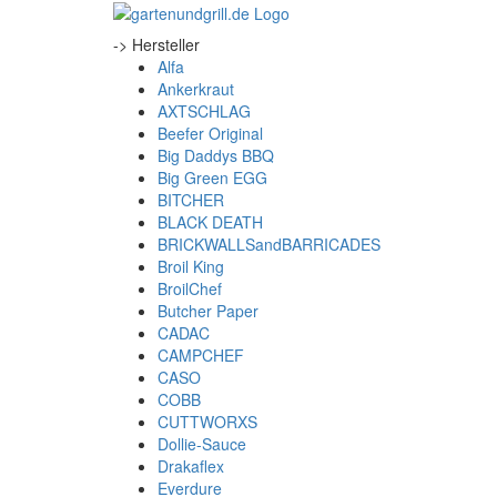
-> Hersteller
Alfa
Ankerkraut
AXTSCHLAG
Beefer Original
Big Daddys BBQ
Big Green EGG
BITCHER
BLACK DEATH
BRICKWALLSandBARRICADES
Broil King
BroilChef
Butcher Paper
CADAC
CAMPCHEF
CASO
COBB
CUTTWORXS
Dollie-Sauce
Drakaflex
Everdure