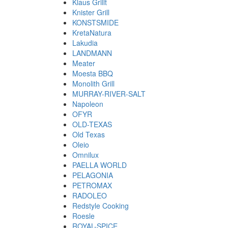
Klaus Grillt
Knister Grill
KONSTSMIDE
KretaNatura
Lakudia
LANDMANN
Meater
Moesta BBQ
Monolith Grill
MURRAY-RIVER-SALT
Napoleon
OFYR
OLD-TEXAS
Old Texas
Oleio
Omnilux
PAELLA WORLD
PELAGONIA
PETROMAX
RADOLEO
Redstyle Cooking
Roesle
ROYAL-SPICE