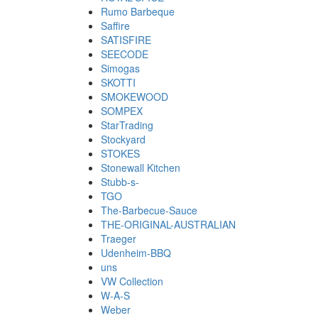
Rumo Barbeque
Saffire
SATISFIRE
SEECODE
Simogas
SKOTTI
SMOKEWOOD
SOMPEX
StarTrading
Stockyard
STOKES
Stonewall Kitchen
Stubb-s-
TGO
The-Barbecue-Sauce
THE-ORIGINAL-AUSTRALIAN
Traeger
Udenheim-BBQ
uns
VW Collection
W-A-S
Weber