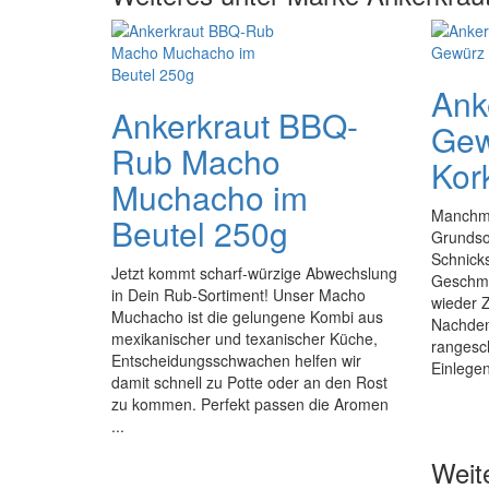
Ank
Ankerkraut BBQ-
Gew
Rub Macho
Kor
Muchacho im
Manchma
Beutel 250g
Grundsol
Schnicks
Jetzt kommt scharf-würzige Abwechslung
Geschma
in Dein Rub-Sortiment! Unser Macho
wieder Z
Muchacho ist die gelungene Kombi aus
Nachdem
mexikanischer und texanischer Küche,
rangesch
Entscheidungsschwachen helfen wir
Einlegen
damit schnell zu Potte oder an den Rost
zu kommen. Perfekt passen die Aromen
...
Weit